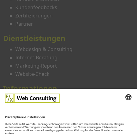
Kundenfeedbacks
Zertifizierungen
Partner
Dienstleistungen
Webdesign & Consulting
Internet-Beratung
Marketing-Report
Website-Check
Informationen
Angebote
Preise
Glossar
FAQ