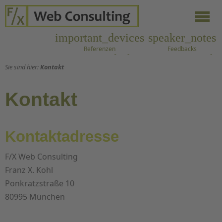
important_devices
speaker_notes
Referenzen
Feedbacks
contact_mail
phone
cast
search
Sie sind hier:
Kontakt
Kontakt
Anrufen
Blog
Suche
Kontakt
Kontaktadresse
F/X Web Consulting
Franz X. Kohl
Ponkratzstraße 10
80995 München