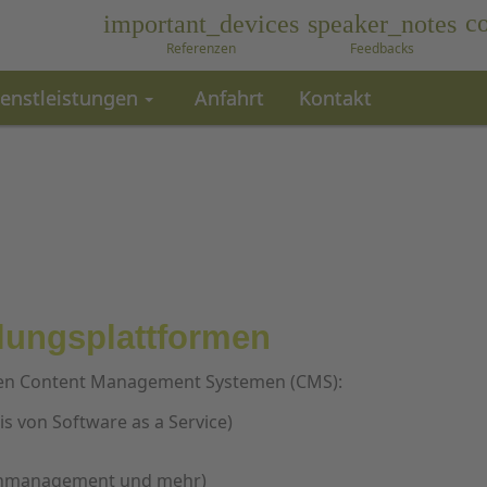
c
important_devices
speaker_notes
Referenzen
Feedbacks
ienstleistungen
Anfahrt
Kontakt
ungsplattformen
ten Content Management Systemen (CMS):
s von Software as a Service)
management und mehr)